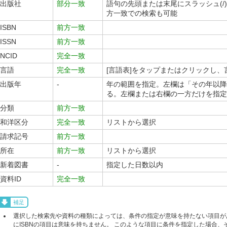
出版社
部分一致
語句の先頭または末尾にスラッシュ(/
方一致での検索も可能
ISBN
前方一致
ISSN
前方一致
NCID
完全一致
言語
完全一致
[言語表]をタップまたはクリックし
出版年
-
年の範囲を指定。左欄は「その年以降
る。左欄または右欄の一方だけを指定
分類
前方一致
和洋区分
完全一致
リストから選択
請求記号
前方一致
所在
前方一致
リストから選択
新着図書
-
指定した日数以内
資料ID
完全一致
補足
選択した検索先や資料の種類によっては、条件の指定が意味を持たない項目が
にISBNの項目は意味を持ちません。 このような項目に条件を指定した場合