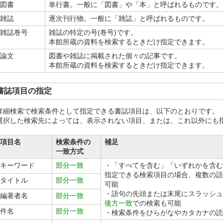
図書
単行書。一般に「図書」や「本」と呼ばれるものです。
雑誌
逐次刊行物。一般に「雑誌」と呼ばれるものです。
雑誌巻号
雑誌の特定の号(巻号)です。
本館所蔵の資料を検索するときだけ指定できます。
論文
図書や雑誌に掲載された個々の記事です。
本館所蔵の資料を検索するときだけ指定できます。
書誌項目の指定
詳細検索で検索条件として指定できる書誌項目は、以下のとおりです。
選択した検索先によっては、表示されない項目、または、これ以外にも
項目名
検索条件の
補足
一致方式
キーワード
部分一致
・「すべてを含む」「いずれかを含む
指定できる検索項目の場合、複数の語
タイトル
部分一致
可能
・語句の先頭または末尾にスラッシュ(
編著者名
部分一致
後方一致
での検索も可能
件名
部分一致
・検索条件をひらがなやカタカナの読