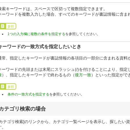
検索キーワードは、スペースで区切って複数指定できます。
キーワードを複数入力した場合、すべてのキーワードが書誌情報に含まれ
参照
1つの入力欄に複数の条件を指定する
を参照してください。
キーワードの一致方式を指定したいとき
通常、指定したキーワードが書誌情報の各項目の一部分に含まれる資料が
キーワードの先頭または末尾にスラッシュ(/)を付けることにより、指
致
）、指定したキーワードで終わるもの（
後方一致
）といった指定がで
参照
条件の一致方式を指定する
を参照してください。
カテゴリ検索の場合
[カテゴリ検索]のリンクから、カテゴリ一覧ページを表示し、探したい
す。