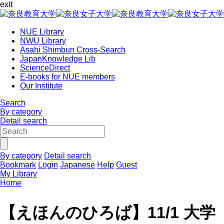
exit
NUE Library
NWU Library
Asahi Shimbun Cross-Search
JapanKnowledge Lib
ScienceDirect
E-books for NUE members
Our Institute
Search
By category
Detail search
By category
Detail search
Bookmark
Login
Japanese
Help
Guest
My Library
Home
【えほんのひろば】11/1 大学