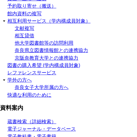
予約取り寄せ（搬送）
館内資料の複写
相互利用サービス（学内構成員対象）
文献複写
相互貸借
他大学図書館等の訪問利用
奈良県立図書情報館との連携協力
京阪奈教育大学との連携協力
図書の購入希望 (学内構成員対象)
レファレンスサービス
学外の方へ
奈良女子大学所属の方へ
快適な利用のために
資料案内
蔵書検索（詳細検索）
電子ジャーナル・データベース
電子教科書・電子書籍