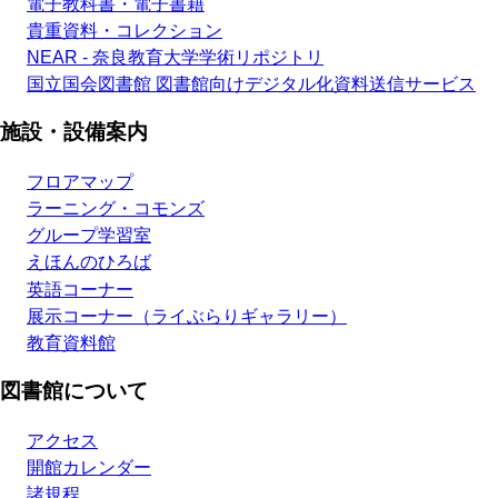
電子教科書・電子書籍
貴重資料・コレクション
NEAR - 奈良教育大学学術リポジトリ
国立国会図書館 図書館向けデジタル化資料送信サービス
施設・設備案内
フロアマップ
ラーニング・コモンズ
グループ学習室
えほんのひろば
英語コーナー
展示コーナー（ライぶらりギャラリー）
教育資料館
図書館について
アクセス
開館カレンダー
諸規程