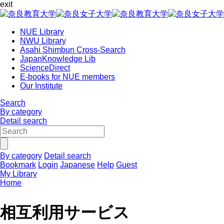
exit
NUE Library
NWU Library
Asahi Shimbun Cross-Search
JapanKnowledge Lib
ScienceDirect
E-books for NUE members
Our Institute
Search
By category
Detail search
By category
Detail search
Bookmark
Login
Japanese
Help
Guest
My Library
Home
相互利用サービス