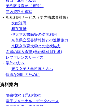
貸出・返却・延長
予約取り寄せ（搬送）
館内資料の複写
相互利用サービス（学内構成員対象）
文献複写
相互貸借
他大学図書館等の訪問利用
奈良県立図書情報館との連携協力
京阪奈教育大学との連携協力
図書の購入希望 (学内構成員対象)
レファレンスサービス
学外の方へ
奈良女子大学所属の方へ
快適な利用のために
資料案内
蔵書検索（詳細検索）
電子ジャーナル・データベース