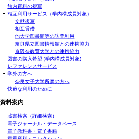
館内資料の複写
相互利用サービス（学内構成員対象）
文献複写
相互貸借
他大学図書館等の訪問利用
奈良県立図書情報館との連携協力
京阪奈教育大学との連携協力
図書の購入希望 (学内構成員対象)
レファレンスサービス
学外の方へ
奈良女子大学所属の方へ
快適な利用のために
資料案内
蔵書検索（詳細検索）
電子ジャーナル・データベース
電子教科書・電子書籍
貴重資料・コレクション