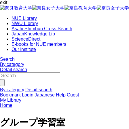
exit
NUE Library
NWU Library
Asahi Shimbun Cross-Search
JapanKnowledge Lib
ScienceDirect
E-books for NUE members
Our Institute
Search
By category
Detail search
By category
Detail search
Bookmark
Login
Japanese
Help
Guest
My Library
Home
グループ学習室