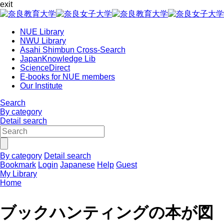
exit
NUE Library
NWU Library
Asahi Shimbun Cross-Search
JapanKnowledge Lib
ScienceDirect
E-books for NUE members
Our Institute
Search
By category
Detail search
By category
Detail search
Bookmark
Login
Japanese
Help
Guest
My Library
Home
ブックハンティングの本が図