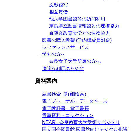
文献複写
相互貸借
他大学図書館等の訪問利用
奈良県立図書情報館との連携協力
京阪奈教育大学との連携協力
図書の購入希望 (学内構成員対象)
レファレンスサービス
学外の方へ
奈良女子大学所属の方へ
快適な利用のために
資料案内
蔵書検索（詳細検索）
電子ジャーナル・データベース
電子教科書・電子書籍
貴重資料・コレクション
NEAR - 奈良教育大学学術リポジトリ
国立国会図書館 図書館向けデジタル化資