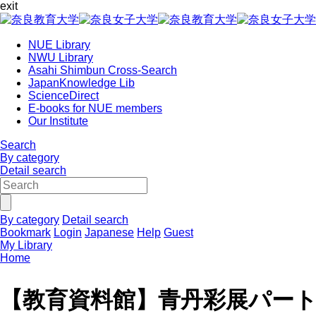
exit
NUE Library
NWU Library
Asahi Shimbun Cross-Search
JapanKnowledge Lib
ScienceDirect
E-books for NUE members
Our Institute
Search
By category
Detail search
By category
Detail search
Bookmark
Login
Japanese
Help
Guest
My Library
Home
【教育資料館】青丹彩展パート