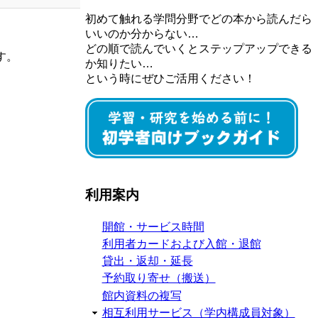
初めて触れる学問分野でどの本から読んだら
いいのか分からない…
どの順で読んでいくとステップアップできる
す。
か知りたい…
という時にぜひご活用ください！
利用案内
開館・サービス時間
利用者カードおよび入館・退館
貸出・返却・延長
予約取り寄せ（搬送）
館内資料の複写
相互利用サービス（学内構成員対象）