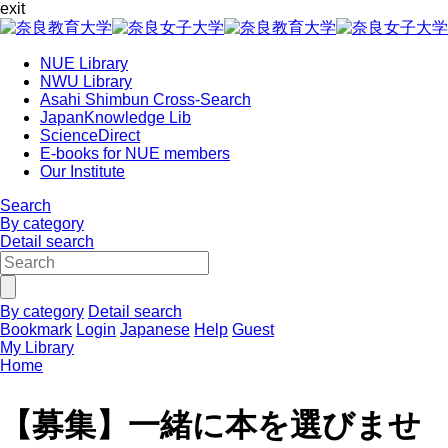
exit
NUE Library
NWU Library
Asahi Shimbun Cross-Search
JapanKnowledge Lib
ScienceDirect
E-books for NUE members
Our Institute
Search
By category
Detail search
By category
Detail search
Bookmark
Login
Japanese
Help
Guest
My Library
Home
【募集】一緒に本を選びませ