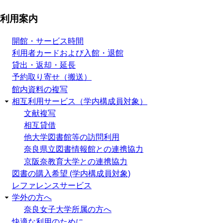
利用案内
開館・サービス時間
利用者カードおよび入館・退館
貸出・返却・延長
予約取り寄せ（搬送）
館内資料の複写
相互利用サービス（学内構成員対象）
文献複写
相互貸借
他大学図書館等の訪問利用
奈良県立図書情報館との連携協力
京阪奈教育大学との連携協力
図書の購入希望 (学内構成員対象)
レファレンスサービス
学外の方へ
奈良女子大学所属の方へ
快適な利用のために