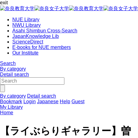
exit
NUE Library
NWU Library
Asahi Shimbun Cross-Search
JapanKnowledge Lib
ScienceDirect
E-books for NUE members
Our Institute
Search
By category
Detail search
By category
Detail search
Bookmark
Login
Japanese
Help
Guest
My Library
Home
【ライぶらりギャラリー】曽