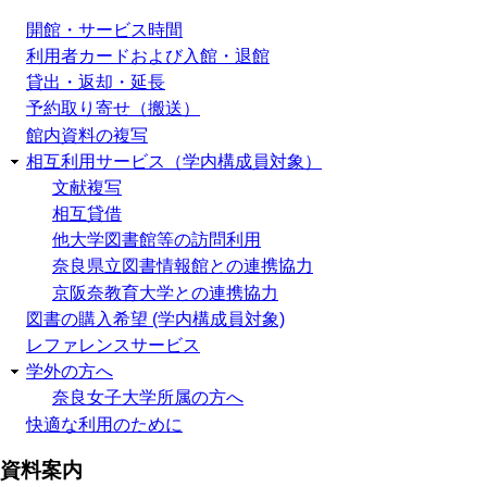
開館・サービス時間
利用者カードおよび入館・退館
貸出・返却・延長
予約取り寄せ（搬送）
館内資料の複写
相互利用サービス（学内構成員対象）
文献複写
相互貸借
他大学図書館等の訪問利用
奈良県立図書情報館との連携協力
京阪奈教育大学との連携協力
図書の購入希望 (学内構成員対象)
レファレンスサービス
学外の方へ
奈良女子大学所属の方へ
快適な利用のために
資料案内