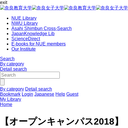
exit
NUE Library
NWU Library
Asahi Shimbun Cross-Search
JapanKnowledge Lib
ScienceDirect
E-books for NUE members
Our Institute
Search
By category
Detail search
By category
Detail search
Bookmark
Login
Japanese
Help
Guest
My Library
Home
【オープンキャンパス2018】