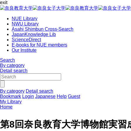
exit
NUE Library
NWU Library
Asahi Shimbun Cross-Search
JapanKnowledge Lib
ScienceDirect
E-books for NUE members
Our Institute
Search
By category
Detail search
By category
Detail search
Bookmark
Login
Japanese
Help
Guest
My Library
Home
第8回奈良教育大学博物館実習