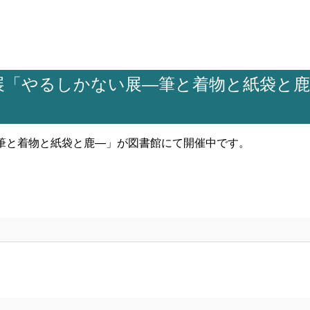
展「やるしかない展―筆と着物と紙袋と鹿
筆と着物と紙袋と鹿―」が図書館にて開催中です。