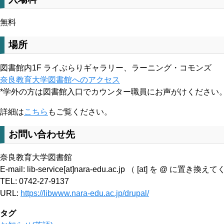
無料
場所
図書館内1F ライぶらりギャラリー、ラーニング・コモンズ
奈良教育大学図書館へのアクセス
*学外の方は図書館入口でカウンター職員にお声がけください
詳細は
こちら
もご覧ください。
お問い合わせ先
奈良教育大学図書館
E-mail: lib-service[at]nara-edu.ac.jp （ [at] を @ に置き
TEL: 0742-27-9137
URL:
https://libwww.nara-edu.ac.jp/drupal/
タグ