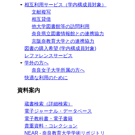
相互利用サービス（学内構成員対象）
文献複写
相互貸借
他大学図書館等の訪問利用
奈良県立図書情報館との連携協力
京阪奈教育大学との連携協力
図書の購入希望 (学内構成員対象)
レファレンスサービス
学外の方へ
奈良女子大学所属の方へ
快適な利用のために
資料案内
蔵書検索（詳細検索）
電子ジャーナル・データベース
電子教科書・電子書籍
貴重資料・コレクション
NEAR - 奈良教育大学学術リポジトリ