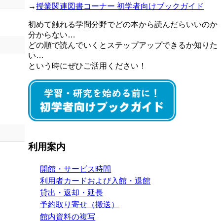
→
授業関連図書コーナー 初学者向けブックガイド
初めて触れる学問分野でどの本から読んだらいいのか
分からない…
どの順で読んでいくとステップアップできるか知りた
い…
という時にぜひご活用ください！
利用案内
開館・サービス時間
利用者カードおよび入館・退館
貸出・返却・延長
予約取り寄せ（搬送）
館内資料の複写