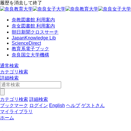
履歴を消去して終了
奈教図書館 利用案内
奈女図書館 利用案内
朝日新聞クロスサーチ
JapanKnowledge Lib
ScienceDirect
教育系電子ブック
奈良国立大学機構
通常検索
カテゴリ検索
詳細検索
カテゴリ検索
詳細検索
ブックマーク
ログイン
English
ヘルプ
ゲストさん
マイライブラリ
ホーム