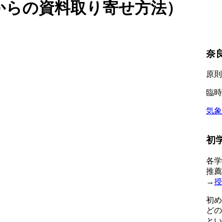
からの資料取り寄せ方法）
奈
原則
臨時
気象
初
各学
推薦
→
授
初め
どの
とい