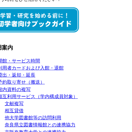
用案内
開館・サービス時間
利用者カードおよび入館・退館
貸出・返却・延長
予約取り寄せ（搬送）
館内資料の複写
相互利用サービス（学内構成員対象）
文献複写
相互貸借
他大学図書館等の訪問利用
奈良県立図書情報館との連携協力