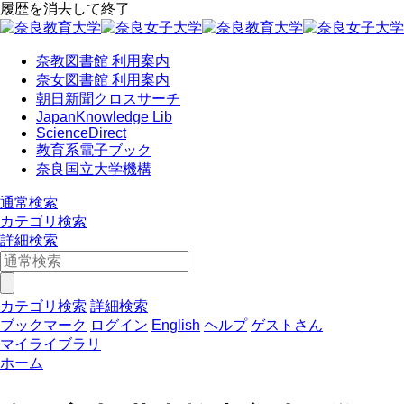
履歴を消去して終了
奈教図書館 利用案内
奈女図書館 利用案内
朝日新聞クロスサーチ
JapanKnowledge Lib
ScienceDirect
教育系電子ブック
奈良国立大学機構
通常検索
カテゴリ検索
詳細検索
カテゴリ検索
詳細検索
ブックマーク
ログイン
English
ヘルプ
ゲストさん
マイライブラリ
ホーム