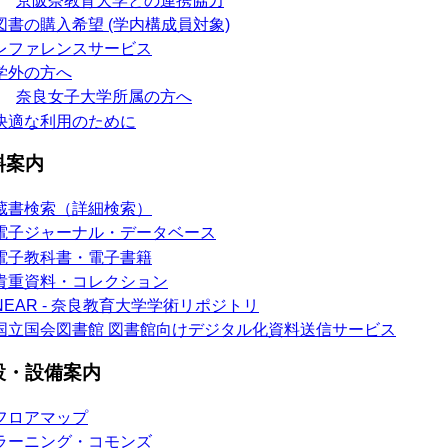
京阪奈教育大学との連携協力
図書の購入希望 (学内構成員対象)
レファレンスサービス
学外の方へ
奈良女子大学所属の方へ
快適な利用のために
料案内
蔵書検索（詳細検索）
電子ジャーナル・データベース
電子教科書・電子書籍
貴重資料・コレクション
NEAR - 奈良教育大学学術リポジトリ
国立国会図書館 図書館向けデジタル化資料送信サービス
設・設備案内
フロアマップ
ラーニング・コモンズ