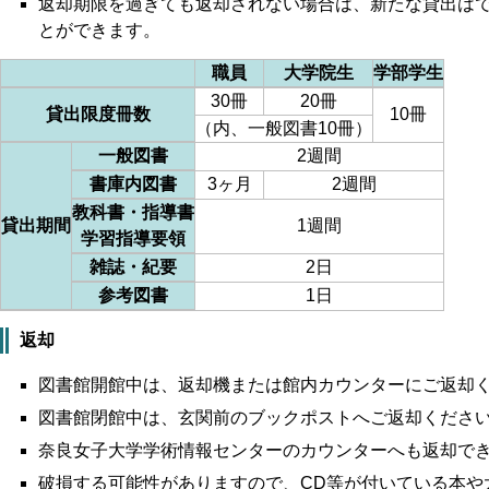
返却期限を過ぎても返却されない場合は、新たな貸出は
とができます。
職員
大学院生
学部学生
30冊
20冊
貸出限度冊数
10冊
（内、一般図書10冊）
一般図書
2週間
書庫内図書
3ヶ月
2週間
教科書・指導書
貸出期間
1週間
学習指導要領
雑誌・紀要
2日
参考図書
1日
返却
図書館開館中は、返却機または館内カウンターにご返却
図書館閉館中は、玄関前のブックポストへご返却くださ
奈良女子大学学術情報センターのカウンターへも返却で
破損する可能性がありますので、CD等が付いている本や