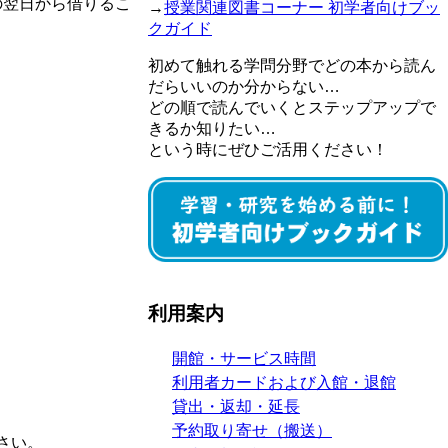
の翌日から借りるこ
→
授業関連図書コーナー 初学者向けブッ
クガイド
初めて触れる学問分野でどの本から読ん
だらいいのか分からない…
どの順で読んでいくとステップアップで
きるか知りたい…
という時にぜひご活用ください！
利用案内
開館・サービス時間
利用者カードおよび入館・退館
貸出・返却・延長
予約取り寄せ（搬送）
さい。