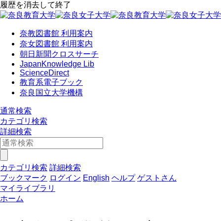
履歴を消去して終了
奈教図書館 利用案内
奈女図書館 利用案内
朝日新聞クロスサーチ
JapanKnowledge Lib
ScienceDirect
教育系電子ブック
奈良国立大学機構
通常検索
カテゴリ検索
詳細検索
カテゴリ検索
詳細検索
ブックマーク
ログイン
English
ヘルプ
ゲストさん
マイライブラリ
ホーム