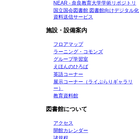
NEAR - 奈良教育大学学術リポジトリ
国立国会図書館 図書館向けデジタル化
資料送信サービス
施設・設備案内
フロアマップ
ラーニング・コモンズ
グループ学習室
えほんのひろば
英語コーナー
展示コーナー（ライぶらりギャラリ
ー）
教育資料館
図書館について
アクセス
開館カレンダー
諸規程