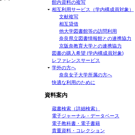
館内資料の複写
相互利用サービス（学内構成員対象）
文献複写
相互貸借
他大学図書館等の訪問利用
奈良県立図書情報館との連携協力
京阪奈教育大学との連携協力
図書の購入希望 (学内構成員対象)
レファレンスサービス
学外の方へ
奈良女子大学所属の方へ
快適な利用のために
資料案内
蔵書検索（詳細検索）
電子ジャーナル・データベース
電子教科書・電子書籍
貴重資料・コレクション