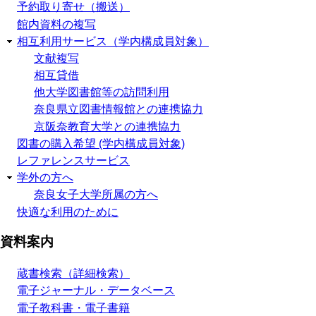
予約取り寄せ（搬送）
館内資料の複写
相互利用サービス（学内構成員対象）
文献複写
相互貸借
他大学図書館等の訪問利用
奈良県立図書情報館との連携協力
京阪奈教育大学との連携協力
図書の購入希望 (学内構成員対象)
レファレンスサービス
学外の方へ
奈良女子大学所属の方へ
快適な利用のために
資料案内
蔵書検索（詳細検索）
電子ジャーナル・データベース
電子教科書・電子書籍