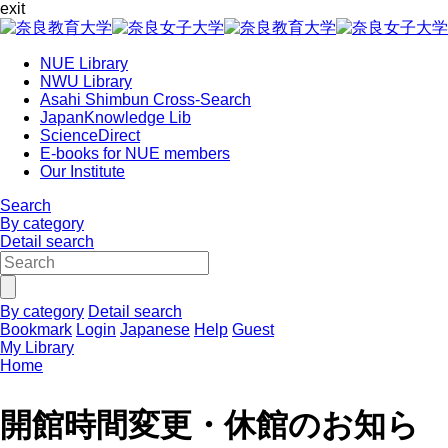
exit
NUE Library
NWU Library
Asahi Shimbun Cross-Search
JapanKnowledge Lib
ScienceDirect
E-books for NUE members
Our Institute
Search
By category
Detail search
By category
Detail search
Bookmark
Login
Japanese
Help
Guest
My Library
Home
開館時間変更・休館のお知ら