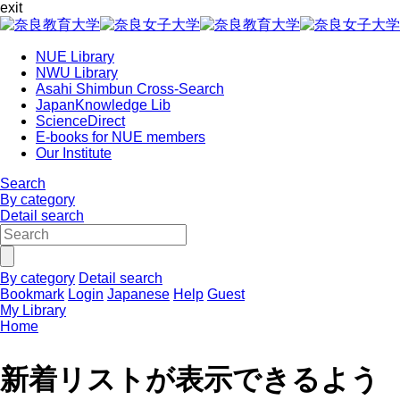
exit
NUE Library
NWU Library
Asahi Shimbun Cross-Search
JapanKnowledge Lib
ScienceDirect
E-books for NUE members
Our Institute
Search
By category
Detail search
By category
Detail search
Bookmark
Login
Japanese
Help
Guest
My Library
Home
新着リストが表示できるよう