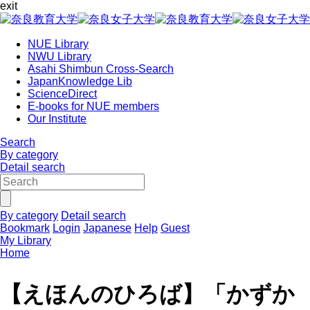
exit
NUE Library
NWU Library
Asahi Shimbun Cross-Search
JapanKnowledge Lib
ScienceDirect
E-books for NUE members
Our Institute
Search
By category
Detail search
By category
Detail search
Bookmark
Login
Japanese
Help
Guest
My Library
Home
【えほんのひろば】「かずか