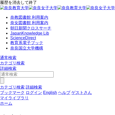
履歴を消去して終了
奈教図書館 利用案内
奈女図書館 利用案内
朝日新聞クロスサーチ
JapanKnowledge Lib
ScienceDirect
教育系電子ブック
奈良国立大学機構
通常検索
カテゴリ検索
詳細検索
カテゴリ検索
詳細検索
ブックマーク
ログイン
English
ヘルプ
ゲストさん
マイライブラリ
ホーム