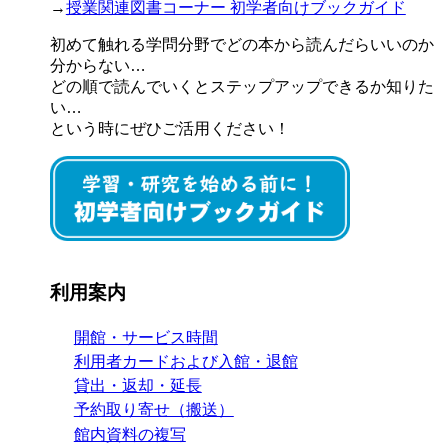
→
授業関連図書コーナー 初学者向けブックガイド
初めて触れる学問分野でどの本から読んだらいいのか
分からない…
どの順で読んでいくとステップアップできるか知りた
い…
という時にぜひご活用ください！
利用案内
開館・サービス時間
利用者カードおよび入館・退館
貸出・返却・延長
予約取り寄せ（搬送）
館内資料の複写