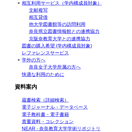
相互利用サービス（学内構成員対象）
文献複写
相互貸借
他大学図書館等の訪問利用
奈良県立図書情報館との連携協力
京阪奈教育大学との連携協力
図書の購入希望 (学内構成員対象)
レファレンスサービス
学外の方へ
奈良女子大学所属の方へ
快適な利用のために
資料案内
蔵書検索（詳細検索）
電子ジャーナル・データベース
電子教科書・電子書籍
貴重資料・コレクション
NEAR - 奈良教育大学学術リポジトリ