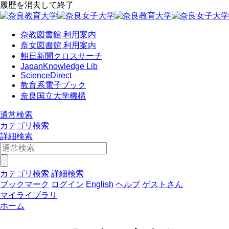
履歴を消去して終了
奈教図書館 利用案内
奈女図書館 利用案内
朝日新聞クロスサーチ
JapanKnowledge Lib
ScienceDirect
教育系電子ブック
奈良国立大学機構
通常検索
カテゴリ検索
詳細検索
カテゴリ検索
詳細検索
ブックマーク
ログイン
English
ヘルプ
ゲストさん
マイライブラリ
ホーム