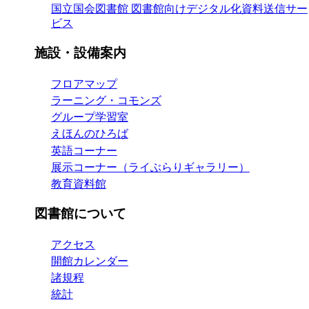
国立国会図書館 図書館向けデジタル化資料送信サー
ビス
施設・設備案内
フロアマップ
ラーニング・コモンズ
グループ学習室
えほんのひろば
英語コーナー
展示コーナー（ライぶらりギャラリー）
教育資料館
図書館について
アクセス
開館カレンダー
諸規程
統計