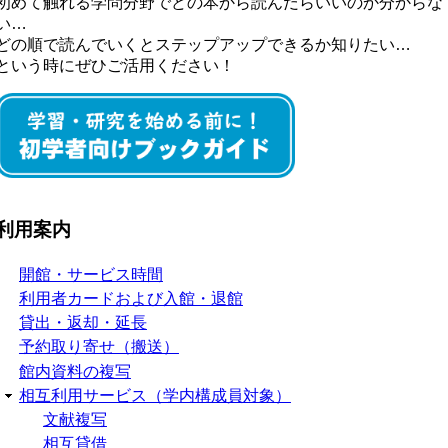
初めて触れる学問分野でどの本から読んだらいいのか分からな
い…
どの順で読んでいくとステップアップできるか知りたい…
という時にぜひご活用ください！
利用案内
開館・サービス時間
利用者カードおよび入館・退館
貸出・返却・延長
予約取り寄せ（搬送）
館内資料の複写
相互利用サービス（学内構成員対象）
文献複写
相互貸借