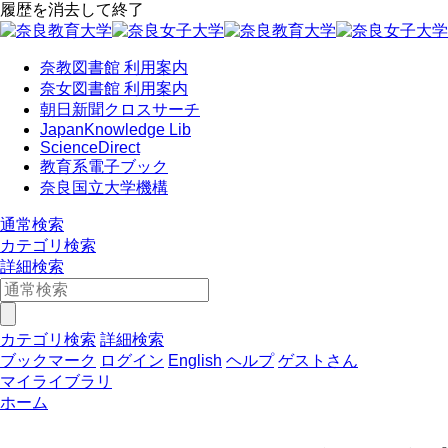
履歴を消去して終了
奈教図書館 利用案内
奈女図書館 利用案内
朝日新聞クロスサーチ
JapanKnowledge Lib
ScienceDirect
教育系電子ブック
奈良国立大学機構
通常検索
カテゴリ検索
詳細検索
カテゴリ検索
詳細検索
ブックマーク
ログイン
English
ヘルプ
ゲストさん
マイライブラリ
ホーム