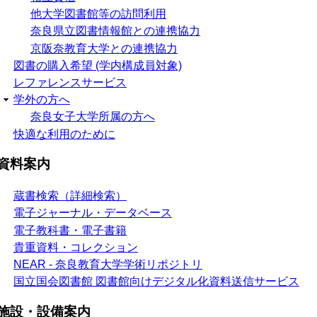
他大学図書館等の訪問利用
奈良県立図書情報館との連携協力
京阪奈教育大学との連携協力
図書の購入希望 (学内構成員対象)
レファレンスサービス
学外の方へ
奈良女子大学所属の方へ
快適な利用のために
資料案内
蔵書検索（詳細検索）
電子ジャーナル・データベース
電子教科書・電子書籍
貴重資料・コレクション
NEAR - 奈良教育大学学術リポジトリ
国立国会図書館 図書館向けデジタル化資料送信サービス
施設・設備案内