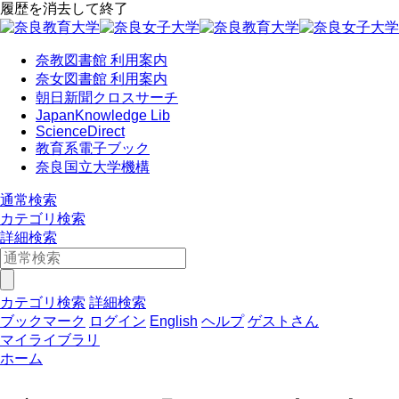
履歴を消去して終了
奈教図書館 利用案内
奈女図書館 利用案内
朝日新聞クロスサーチ
JapanKnowledge Lib
ScienceDirect
教育系電子ブック
奈良国立大学機構
通常検索
カテゴリ検索
詳細検索
カテゴリ検索
詳細検索
ブックマーク
ログイン
English
ヘルプ
ゲストさん
マイライブラリ
ホーム