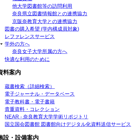
他大学図書館等の訪問利用
奈良県立図書情報館との連携協力
京阪奈教育大学との連携協力
図書の購入希望 (学内構成員対象)
レファレンスサービス
学外の方へ
奈良女子大学所属の方へ
快適な利用のために
資料案内
蔵書検索（詳細検索）
電子ジャーナル・データベース
電子教科書・電子書籍
貴重資料・コレクション
NEAR - 奈良教育大学学術リポジトリ
国立国会図書館 図書館向けデジタル化資料送信サービス
施設・設備案内