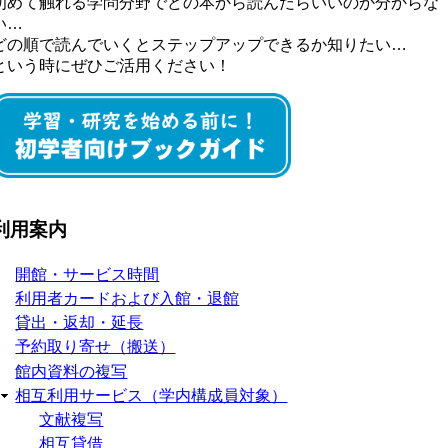
初めて触れる学問分野でどの本から読んだらいいのか分からな
い…
どの順で読んでいくとステップアップできるか知りたい…
という時にぜひご活用ください！
利用案内
開館・サービス時間
利用者カードおよび入館・退館
貸出・返却・延長
予約取り寄せ（搬送）
館内資料の複写
相互利用サービス（学内構成員対象）
文献複写
相互貸借