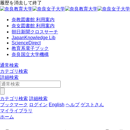
履歴を消去して終了
奈教図書館 利用案内
奈女図書館 利用案内
朝日新聞クロスサーチ
JapanKnowledge Lib
ScienceDirect
教育系電子ブック
奈良国立大学機構
通常検索
カテゴリ検索
詳細検索
カテゴリ検索
詳細検索
ブックマーク
ログイン
English
ヘルプ
ゲストさん
マイライブラリ
ホーム