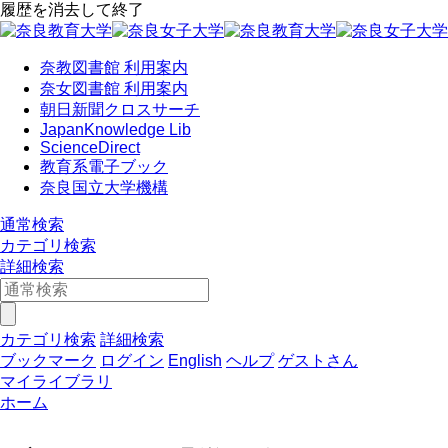
履歴を消去して終了
奈教図書館 利用案内
奈女図書館 利用案内
朝日新聞クロスサーチ
JapanKnowledge Lib
ScienceDirect
教育系電子ブック
奈良国立大学機構
通常検索
カテゴリ検索
詳細検索
カテゴリ検索
詳細検索
ブックマーク
ログイン
English
ヘルプ
ゲストさん
マイライブラリ
ホーム