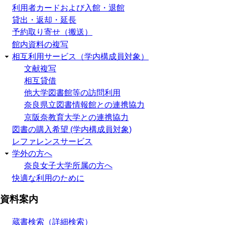
利用者カードおよび入館・退館
貸出・返却・延長
予約取り寄せ（搬送）
館内資料の複写
相互利用サービス（学内構成員対象）
文献複写
相互貸借
他大学図書館等の訪問利用
奈良県立図書情報館との連携協力
京阪奈教育大学との連携協力
図書の購入希望 (学内構成員対象)
レファレンスサービス
学外の方へ
奈良女子大学所属の方へ
快適な利用のために
資料案内
蔵書検索（詳細検索）