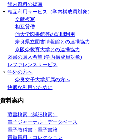
館内資料の複写
相互利用サービス（学内構成員対象）
文献複写
相互貸借
他大学図書館等の訪問利用
奈良県立図書情報館との連携協力
京阪奈教育大学との連携協力
図書の購入希望 (学内構成員対象)
レファレンスサービス
学外の方へ
奈良女子大学所属の方へ
快適な利用のために
資料案内
蔵書検索（詳細検索）
電子ジャーナル・データベース
電子教科書・電子書籍
貴重資料・コレクション