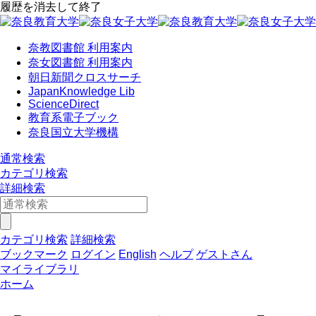
履歴を消去して終了
奈教図書館 利用案内
奈女図書館 利用案内
朝日新聞クロスサーチ
JapanKnowledge Lib
ScienceDirect
教育系電子ブック
奈良国立大学機構
通常検索
カテゴリ検索
詳細検索
カテゴリ検索
詳細検索
ブックマーク
ログイン
English
ヘルプ
ゲストさん
マイライブラリ
ホーム