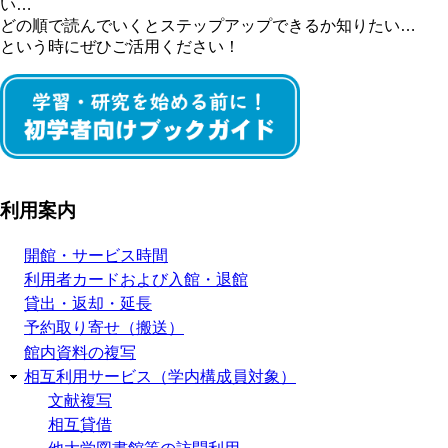
い…
どの順で読んでいくとステップアップできるか知りたい…
という時にぜひご活用ください！
利用案内
開館・サービス時間
利用者カードおよび入館・退館
貸出・返却・延長
予約取り寄せ（搬送）
館内資料の複写
相互利用サービス（学内構成員対象）
文献複写
相互貸借