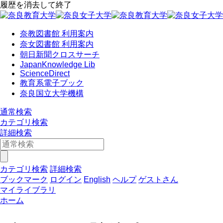
履歴を消去して終了
奈教図書館 利用案内
奈女図書館 利用案内
朝日新聞クロスサーチ
JapanKnowledge Lib
ScienceDirect
教育系電子ブック
奈良国立大学機構
通常検索
カテゴリ検索
詳細検索
カテゴリ検索
詳細検索
ブックマーク
ログイン
English
ヘルプ
ゲストさん
マイライブラリ
ホーム