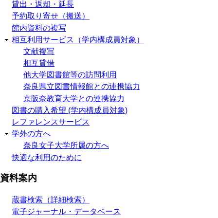
貸出・返却・延長
予約取り寄せ（搬送）
館内資料の複写
相互利用サービス（学内構成員対象）
文献複写
相互貸借
他大学図書館等の訪問利用
奈良県立図書情報館との連携協力
京阪奈教育大学との連携協力
図書の購入希望 (学内構成員対象)
レファレンスサービス
学外の方へ
奈良女子大学所属の方へ
快適な利用のために
資料案内
蔵書検索（詳細検索）
電子ジャーナル・データベース