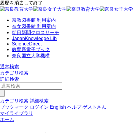
履歴を消去して終了
奈教図書館 利用案内
奈女図書館 利用案内
朝日新聞クロスサーチ
JapanKnowledge Lib
ScienceDirect
教育系電子ブック
奈良国立大学機構
通常検索
カテゴリ検索
詳細検索
カテゴリ検索
詳細検索
ブックマーク
ログイン
English
ヘルプ
ゲストさん
マイライブラリ
ホーム