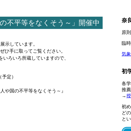
奈
や国の不平等をなくそう～」開催中
原則
臨時
を展示しています。
ぜひ手に取ってご覧ください。
気象
書をいろいろ所蔵していますので、
初
）（予定）
各学
推薦
0.人や国の不平等をなくそう～』
→
授
初め
どの
とい