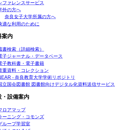
レファレンスサービス
学外の方へ
奈良女子大学所属の方へ
快適な利用のために
料案内
蔵書検索（詳細検索）
電子ジャーナル・データベース
電子教科書・電子書籍
貴重資料・コレクション
NEAR - 奈良教育大学学術リポジトリ
国立国会図書館 図書館向けデジタル化資料送信サービス
設・設備案内
フロアマップ
ラーニング・コモンズ
グループ学習室