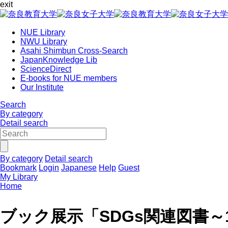
exit
NUE Library
NWU Library
Asahi Shimbun Cross-Search
JapanKnowledge Lib
ScienceDirect
E-books for NUE members
Our Institute
Search
By category
Detail search
By category
Detail search
Bookmark
Login
Japanese
Help
Guest
My Library
Home
ブック展示「SDGs関連図書～