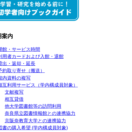
用案内
開館・サービス時間
利用者カードおよび入館・退館
貸出・返却・延長
予約取り寄せ（搬送）
館内資料の複写
相互利用サービス（学内構成員対象）
文献複写
相互貸借
他大学図書館等の訪問利用
奈良県立図書情報館との連携協力
京阪奈教育大学との連携協力
図書の購入希望 (学内構成員対象)