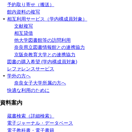
予約取り寄せ（搬送）
館内資料の複写
相互利用サービス（学内構成員対象）
文献複写
相互貸借
他大学図書館等の訪問利用
奈良県立図書情報館との連携協力
京阪奈教育大学との連携協力
図書の購入希望 (学内構成員対象)
レファレンスサービス
学外の方へ
奈良女子大学所属の方へ
快適な利用のために
資料案内
蔵書検索（詳細検索）
電子ジャーナル・データベース
電子教科書・電子書籍