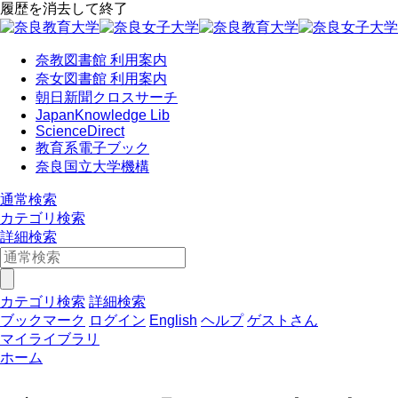
履歴を消去して終了
奈教図書館 利用案内
奈女図書館 利用案内
朝日新聞クロスサーチ
JapanKnowledge Lib
ScienceDirect
教育系電子ブック
奈良国立大学機構
通常検索
カテゴリ検索
詳細検索
カテゴリ検索
詳細検索
ブックマーク
ログイン
English
ヘルプ
ゲストさん
マイライブラリ
ホーム