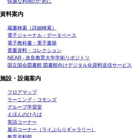
快適な利用のために
資料案内
蔵書検索（詳細検索）
電子ジャーナル・データベース
電子教科書・電子書籍
貴重資料・コレクション
NEAR - 奈良教育大学学術リポジトリ
国立国会図書館 図書館向けデジタル化資料送信サービス
施設・設備案内
フロアマップ
ラーニング・コモンズ
グループ学習室
えほんのひろば
英語コーナー
展示コーナー（ライぶらりギャラリー）
教育資料館