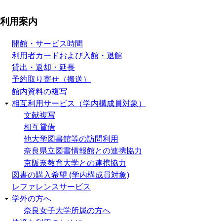
利用案内
開館・サービス時間
利用者カードおよび入館・退館
貸出・返却・延長
予約取り寄せ（搬送）
館内資料の複写
相互利用サービス（学内構成員対象）
文献複写
相互貸借
他大学図書館等の訪問利用
奈良県立図書情報館との連携協力
京阪奈教育大学との連携協力
図書の購入希望 (学内構成員対象)
レファレンスサービス
学外の方へ
奈良女子大学所属の方へ