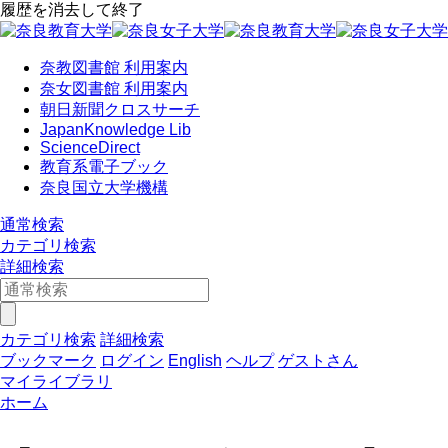
履歴を消去して終了
奈教図書館 利用案内
奈女図書館 利用案内
朝日新聞クロスサーチ
JapanKnowledge Lib
ScienceDirect
教育系電子ブック
奈良国立大学機構
通常検索
カテゴリ検索
詳細検索
カテゴリ検索
詳細検索
ブックマーク
ログイン
English
ヘルプ
ゲストさん
マイライブラリ
ホーム