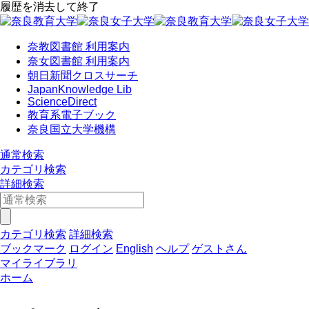
履歴を消去して終了
奈教図書館 利用案内
奈女図書館 利用案内
朝日新聞クロスサーチ
JapanKnowledge Lib
ScienceDirect
教育系電子ブック
奈良国立大学機構
通常検索
カテゴリ検索
詳細検索
カテゴリ検索
詳細検索
ブックマーク
ログイン
English
ヘルプ
ゲストさん
マイライブラリ
ホーム