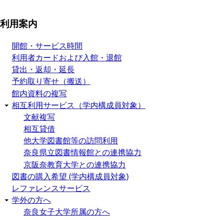
利用案内
開館・サービス時間
利用者カードおよび入館・退館
貸出・返却・延長
予約取り寄せ（搬送）
館内資料の複写
相互利用サービス（学内構成員対象）
文献複写
相互貸借
他大学図書館等の訪問利用
奈良県立図書情報館との連携協力
京阪奈教育大学との連携協力
図書の購入希望 (学内構成員対象)
レファレンスサービス
学外の方へ
奈良女子大学所属の方へ